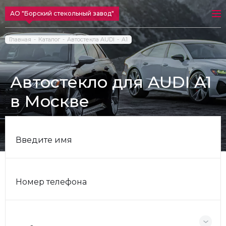
АО "Борский стекольный завод"
Главная
Каталог
Автостекла AUDI
A1
Автостекло для AUDI A1
в Москве
Введите имя
Номер телефона