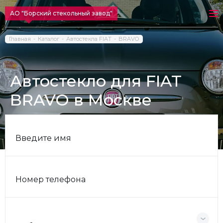
АО "Борский стекольный завод"
Главная
Каталог
Автостекла FIAT
BRAVO
Автостекло для FIAT
BRAVO в Москве
Введите имя
Номер телефона