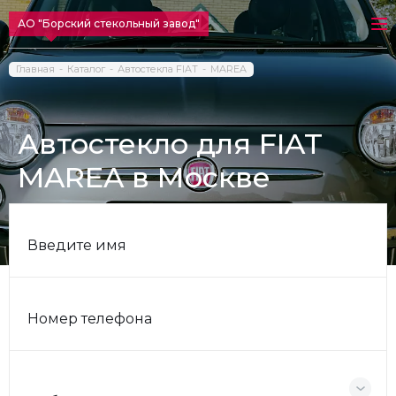
АО "Борский стекольный завод"
Главная
Каталог
Автостекла FIAT
MAREA
Автостекло для FIAT
MAREA в Москве
Введите имя
Номер телефона