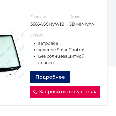
Еврокод
Кузов
3565AGSHVW1B
5D MINIVAN
Стекло
ветровое
зеленое Solar Control
Без солнцезащитной
полосы
Подробнее
Запросить цену стекла