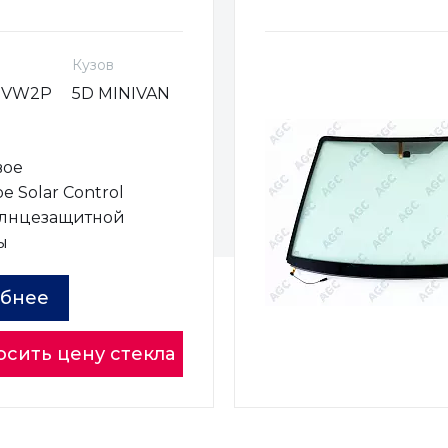
Кузов
MVW2P
5D MINIVAN
вое
е Solar Control
олнцезащитной
ы
бнее
осить цену стекла