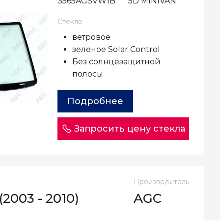
3565AGSVW1B
5D MINIVAN
Стекло
ветровое
зеленое Solar Control
Без солнцезащитной
полосы
Подробнее
Запросить цену стекла
Производитель
2003 - 2010)
AGC