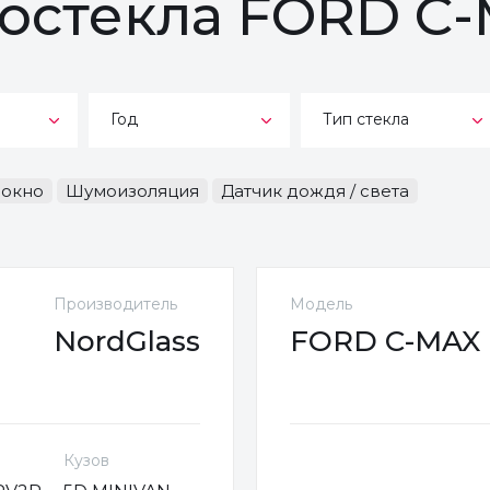
тостекла FORD C
Год
Тип стекла
-окно
Шумоизоляция
Датчик дождя / света
Производитель
Модель
NordGlass
FORD C-MAX (
Кузов