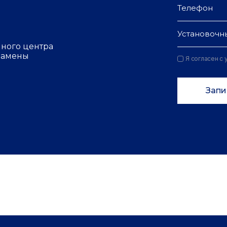
Установочн
чного центра
 замены
Я согласен с
Запи