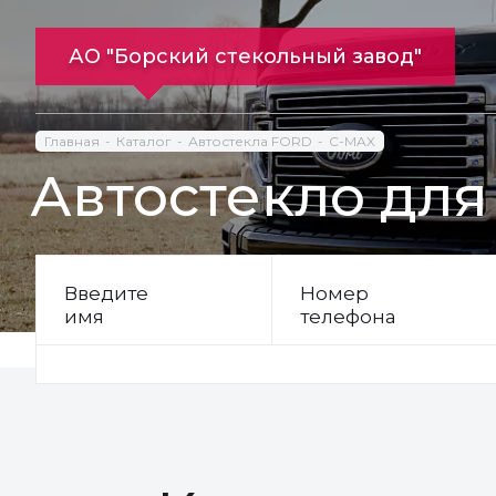
АО "Борский стекольный завод"
Главная
Каталог
Автостекла FORD
C-MAX
Автостекло для
Введите
Номер
имя
телефона