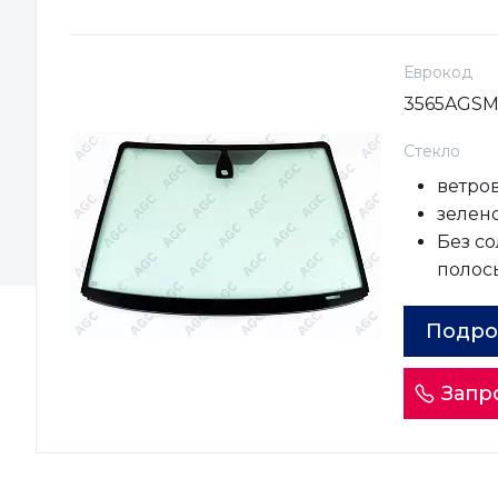
Еврокод
3565AGS
Стекло
ветро
зелено
Без с
полос
Подро
Запр