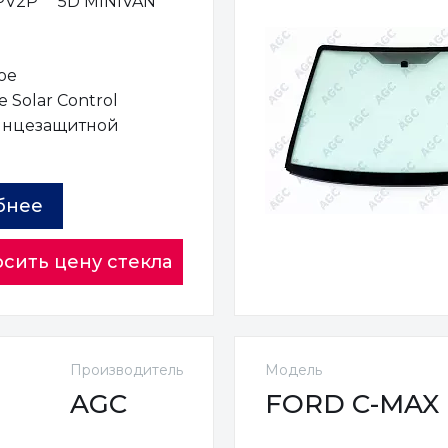
PV2P
5D MINIVAN
ое
 Solar Control
лнцезащитной
ы
бнее
сить цену стекла
Производитель
Модель
AGC
FORD C-MAX (