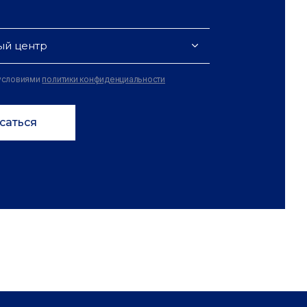
ый центр
 условиями
политики конфиденциальности
саться