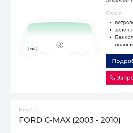
3565AGSH
Стекло
ветров
зеленое
Без со
полос
Подро
Запро
Модель
FORD C-MAX (2003 - 2010)