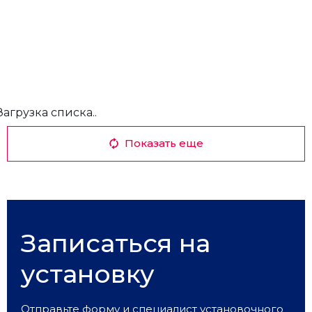
Загрузка списка..
Показать еще
Записаться на
установку
Отправьте форму и специалист установочного