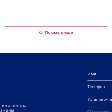
Показать еще
Установочн
чного центра
 замены
Я согласен с