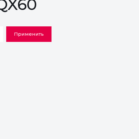
 QX60
Применить