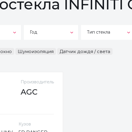
остекла INFINITI
Год
Тип стекла
-окно
Шумоизоляция
Датчик дождя / света
Производитель
AGC
Кузов