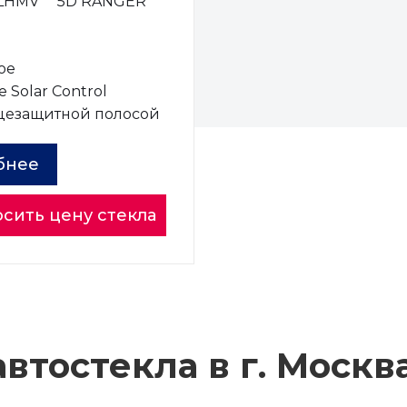
LHMV
5D RANGER
ое
 Solar Control
цезащитной полосой
бнее
сить цену стекла
втостекла в г.
Москв