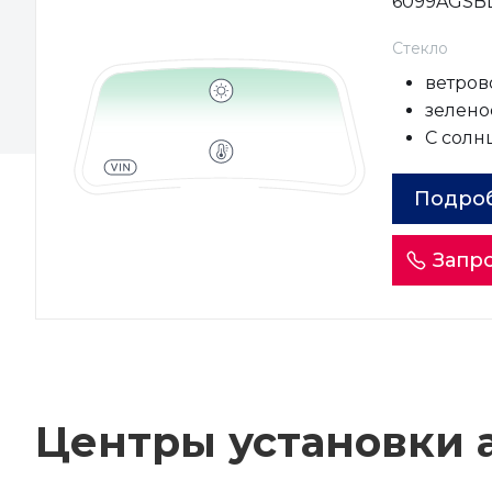
6099AGSB
Стекло
ветров
зеленое
С солн
Подро
Запро
Центры установки а