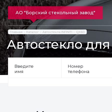
АО "Борский стекольный завод"
Главная
Каталог
Автостекла INFINITI
QX60
Автостекло для 
Введите
Номер
имя
телефона