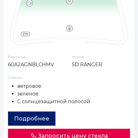
Еврокод
Кузов
60A2AGNBLCHMV
5D RANGER
Стекло
ветровое
зеленое
С солнцезащитной полосой
Подробнее
Запросить цену стекла