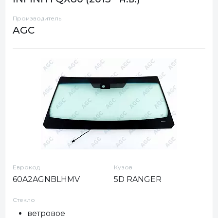
Производитель
AGC
Еврокод
Кузов
60A2AGNBLHMV
5D RANGER
Стекло
ветровое