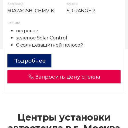
Еврокод
Кузов
60A2AGSBLCHMV1K
5D RANGER
Стекло
ветровое
зеленое Solar Control
С солнцезащитной полосой
Подробнее
Запросить цену стекла
Центры установки