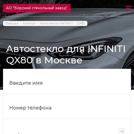
АО "Борский стекольный завод"
Главная
Каталог
Автостекла INFINITI
QX80
Автостекло для INFINITI
QX80 в Москве
Введите имя
Номер телефона