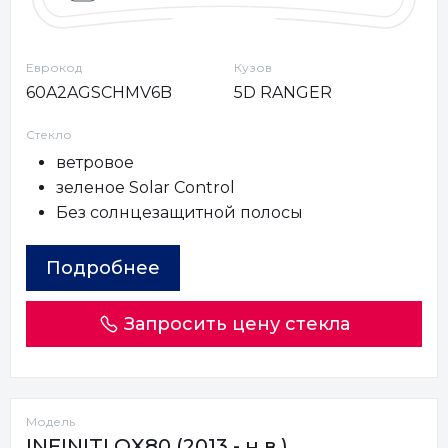
Еврокод
Кузов
60A2AGSCHMV6B
5D RANGER
Стекло
ветровое
зеленое Solar Control
Без солнцезащитной полосы
Подробнее
Запросить цену стекла
Модель
INFINITI QX80 (2013 - н.в.)