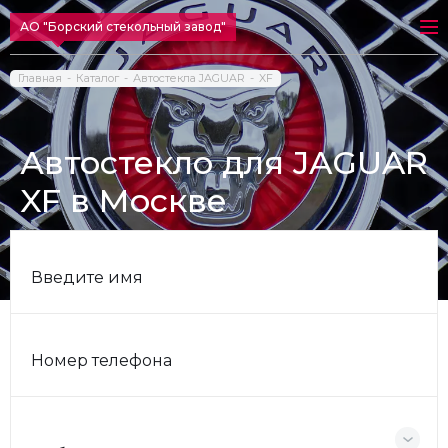
АО "Борский стекольный завод"
Главная
Каталог
Автостекла JAGUAR
XF
Автостекло для JAGUAR
XF в Москве
Введите имя
Номер телефона