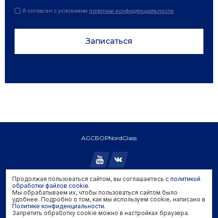
Я согласен с условиями
политики конфиденциальности
Записаться
AGC
БОР
NordGlass
Продолжая пользоваться сайтом, вы соглашаетесь с
политикой
Copyright © 2026 AGC. All rights reserved.
обработки файлов cookie
.
Мы обрабатываем их, чтобы пользоваться сайтом было
Политика конфиденциальности
удобнее. Подробно о том, как мы используем cookie, написано в
Политика обработки файлов cookie
Политике конфиденциальности
.
Запретить обработку cookie можно в настройках браузера.