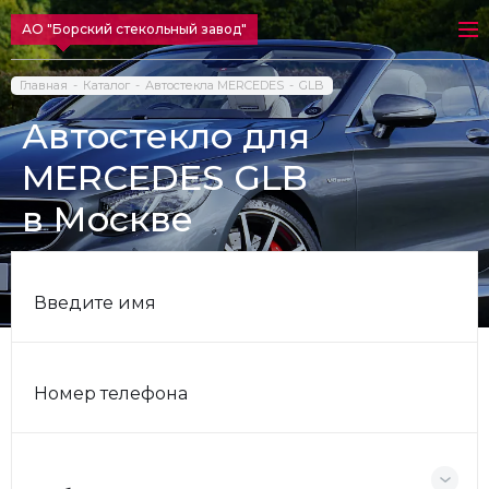
АО "Борский стекольный завод"
Главная
Каталог
Автостекла MERCEDES
GLB
Автостекло для
MERCEDES GLB
в Москве
Введите имя
Номер телефона