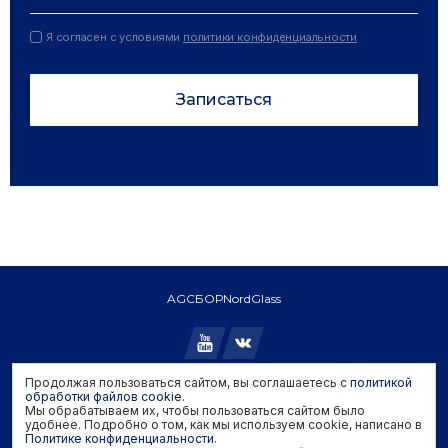
Я согласен с условиями
политики конфиденциальности
Записаться
AGC
БОР
NordGlass
Продолжая пользоваться сайтом, вы соглашаетесь с
политикой
обработки файлов cookie
.
Copyright © 2026 AGC. All rights reserved.
Мы обрабатываем их, чтобы пользоваться сайтом было
Политика конфиденциальности
удобнее. Подробно о том, как мы используем cookie, написано в
Политика обработки файлов cookie
Политике конфиденциальности
.