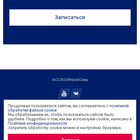
Записаться
AGC
БОР
NordGlass
Продолжая пользоваться сайтом, вы соглашаетесь с
политикой
обработки файлов cookie
.
Copyright © 2026 AGC. All rights reserved.
Мы обрабатываем их, чтобы пользоваться сайтом было
Политика конфиденциальности
удобнее. Подробно о том, как мы используем cookie, написано в
Политика обработки файлов cookie
Политике конфиденциальности
.
Запретить обработку cookie можно в настройках браузера.
Задать вопрос производителю
Хорошо