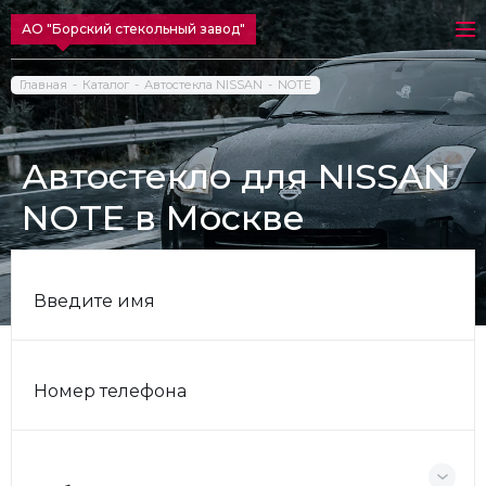
АО "Борский стекольный завод"
Главная
Каталог
Автостекла NISSAN
NOTE
Автостекло для NISSAN
NOTE в Москве
Введите имя
Номер телефона