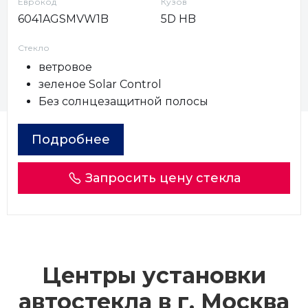
Еврокод
Кузов
6041AGSMVW1B
5D HB
Стекло
ветровое
зеленое Solar Control
Без солнцезащитной полосы
Подробнее
Запросить цену стекла
Центры установки
автостекла в г.
Москва