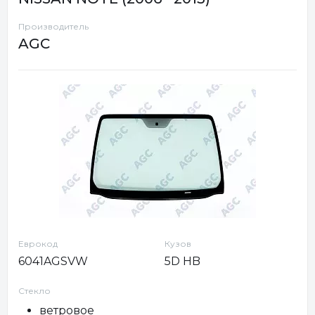
Производитель
AGC
Еврокод
Кузов
6041AGSVW
5D HB
Стекло
ветровое