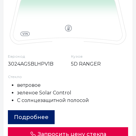
Еврокод
Кузов
3024AGSBLHPV1B
5D RANGER
Стекло
ветровое
зеленое Solar Control
С солнцезащитной полосой
Подробнее
Запросить цену стекла