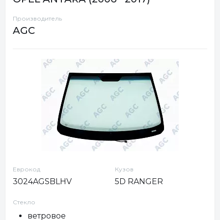
Производитель
AGC
Еврокод
Кузов
3024AGSBLHV
5D RANGER
Стекло
ветровое