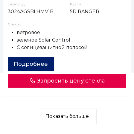
Еврокод
Кузов
3024AGSBLHMV1B
5D RANGER
Стекло
ветровое
зеленое Solar Control
С солнцезащитной полосой
Подробнее
Запросить цену стекла
Показать больше