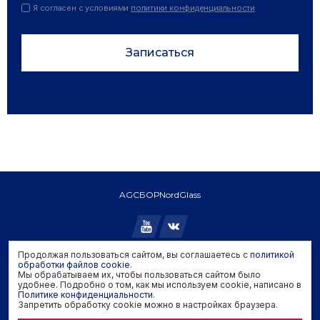
Я согласен с условиями
политики конфиденциальности
Записаться
AGC
БОР
NordGlass
Продолжая пользоваться сайтом, вы соглашаетесь с
политикой
обработки файлов cookie
.
Copyright © 2026 AGC. All rights reserved.
Мы обрабатываем их, чтобы пользоваться сайтом было
Политика конфиденциальности
удобнее. Подробно о том, как мы используем cookie, написано в
Политика обработки файлов cookie
Политике конфиденциальности
.
Запретить обработку cookie можно в настройках браузера.
Задать вопрос производителю