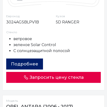
Еврокод
Кузов
3024AGSBLPV1B
5D RANGER
Стекло
ветровое
зеленое Solar Control
С солнцезащитной полосой
Подробнее
Запросить цену стекла
Модель
OPEL ANTARA (2006 - 2017)