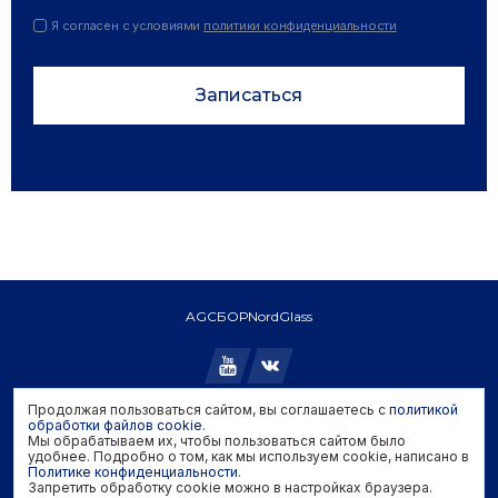
Я согласен с условиями
политики конфиденциальности
Записаться
AGC
БОР
NordGlass
Продолжая пользоваться сайтом, вы соглашаетесь с
политикой
Copyright © 2026 AGC. All rights reserved.
обработки файлов cookie
.
Мы обрабатываем их, чтобы пользоваться сайтом было
Политика конфиденциальности
удобнее. Подробно о том, как мы используем cookie, написано в
Политика обработки файлов cookie
Политике конфиденциальности
.
Запретить обработку cookie можно в настройках браузера.