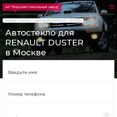
АО "Борский стекольный завод"
Главная
Каталог
Автостекла RENAULT
DUSTER
Автостекло для
RENAULT DUSTER
в Москве
Введите имя
Номер телефона