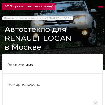
АО "Борский стекольный завод"
Главная
Каталог
Автостекла RENAULT
LOGAN
Автостекло для
RENAULT LOGAN
в Москве
Введите имя
Номер телефона