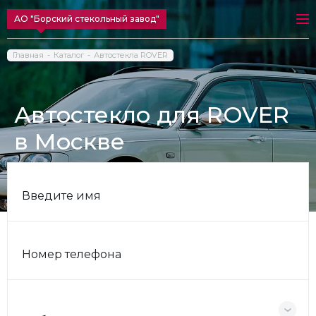
АО "Борский стекольный завод"
Главная
Каталог
Автостекла ROVER
Автостекло для ROVER
в Москве
Введите имя
Номер телефона