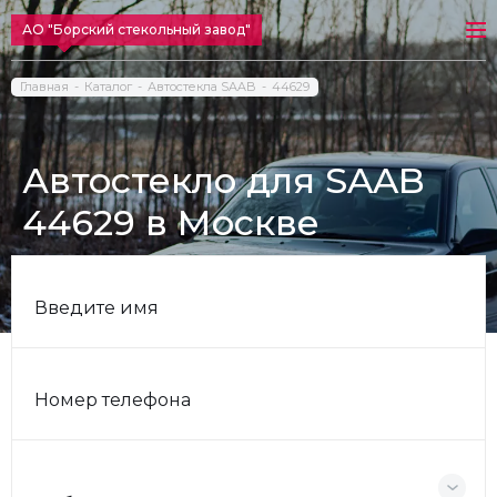
АО "Борский стекольный завод"
Главная
Каталог
Автостекла SAAB
44629
Автостекло для SAAB
44629 в Москве
Введите имя
Номер телефона