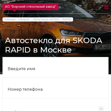
АО "Борский стекольный завод"
Главная
Каталог
Автостекла SKODA
RAPID
Автостекло для SKODA
RAPID в Москве
Введите имя
Номер телефона