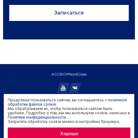
Записаться
AGC
БОР
NordGlass
Продолжая пользоваться сайтом, вы соглашаетесь с
политикой
Copyright © 2026 AGC. All rights reserved.
обработки файлов cookie
.
Мы обрабатываем их, чтобы пользоваться сайтом было
Политика конфиденциальности
удобнее. Подробно о том, как мы используем cookie, написано в
Политика обработки файлов cookie
Политике конфиденциальности
.
Запретить обработку cookie можно в настройках браузера.
Задать вопрос производителю
Хорошо
Developed by
Genisoft