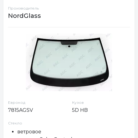
Производитель
NordGlass
Еврокод
Кузов
7815AGSV
5D HB
Стекло
ветровое