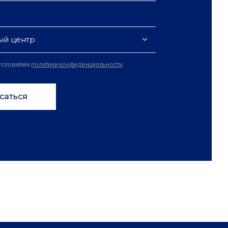
ый центр
 условиями
политики конфиденциальности
саться