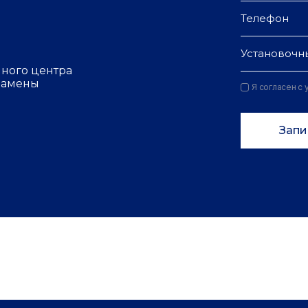
Установочн
чного центра
 замены
Я согласен с
Запи