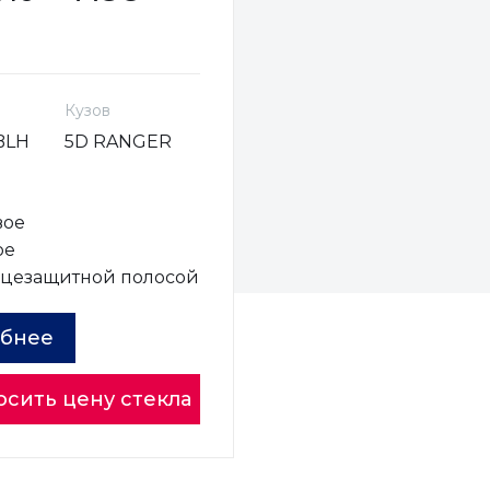
Кузов
BLH
5D RANGER
вое
ое
нцезащитной полосой
бнее
осить цену стекла