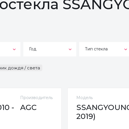
втостекла SSANG
Год
Тип стекла
чик дождя / света
Производитель
Модель
0 -
AGC
SSANGYOUNG
2019)