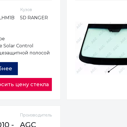
Кузов
LHM1B
5D RANGER
ое
 Solar Control
цезащитной полосой
бнее
сить цену стекла
Производитель
0 -
AGC