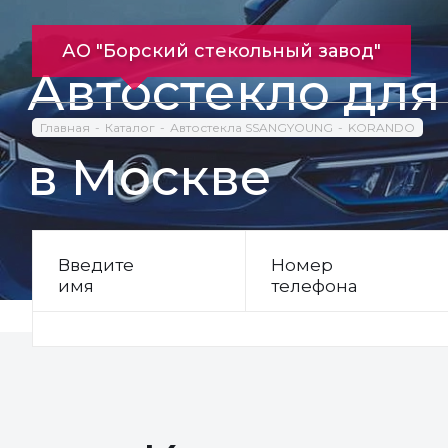
АО "Борский стекольный завод"
Автостекло д
Главная
Каталог
Автостекла SSANGYOUNG
KORANDO
в Москве
Введите
Номер
имя
телефона