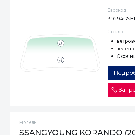
Еврокод
3029AGSB
Стекло
ветров
зеленое
С солн
Подро
Запро
Модель
SSANGYOUNG KORANDO (201