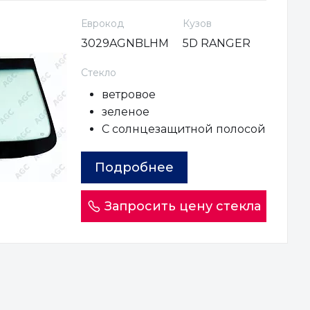
Еврокод
Кузов
3029AGNBLHM
5D RANGER
Стекло
ветровое
зеленое
С солнцезащитной полосой
Подробнее
Запросить цену стекла