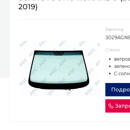
2019)
Еврокод
3029AGN
Стекло
ветро
зелен
С сол
Подро
Запр