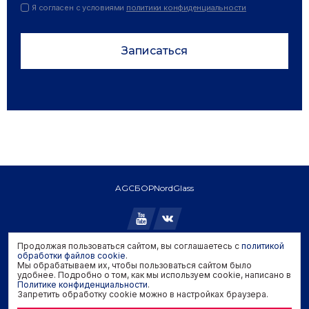
Я согласен с условиями
политики конфиденциальности
Записаться
AGC
БОР
NordGlass
Продолжая пользоваться сайтом, вы соглашаетесь с
политикой
обработки файлов cookie
.
Copyright © 2026 AGC. All rights reserved.
Мы обрабатываем их, чтобы пользоваться сайтом было
Политика конфиденциальности
удобнее. Подробно о том, как мы используем cookie, написано в
Политика обработки файлов cookie
Политике конфиденциальности
.
Запретить обработку cookie можно в настройках браузера.
Задать вопрос производителю