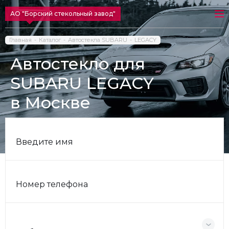
АО "Борский стекольный завод"
Главная
Каталог
Автостекла SUBARU
LEGACY
Автостекло для
SUBARU LEGACY
в Москве
Введите имя
Номер телефона