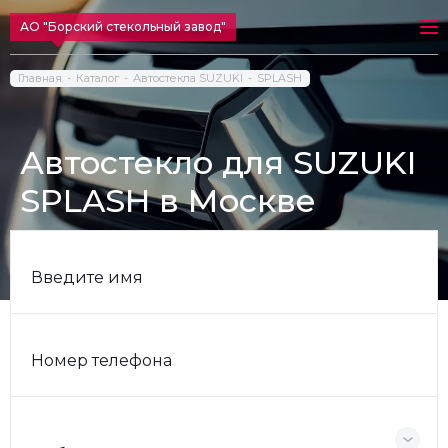
АО "Борский стекольный завод"
Главная
Каталог
Автостекла SUZUKI
SPLASH
Автостекло для SUZUKI
SPLASH в Москве
Введите имя
Номер телефона