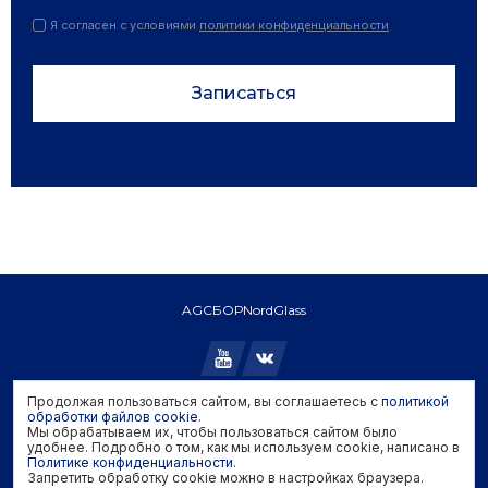
Я согласен с условиями
политики конфиденциальности
Записаться
AGC
БОР
NordGlass
Продолжая пользоваться сайтом, вы соглашаетесь с
политикой
Copyright © 2026 AGC. All rights reserved.
обработки файлов cookie
.
Мы обрабатываем их, чтобы пользоваться сайтом было
Политика конфиденциальности
удобнее. Подробно о том, как мы используем cookie, написано в
Политика обработки файлов cookie
Политике конфиденциальности
.
Запретить обработку cookie можно в настройках браузера.