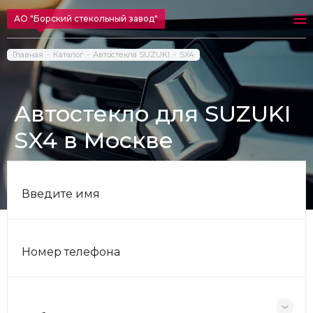
АО "Борский стекольный завод"
Главная
Каталог
Автостекла SUZUKI
SX4
Автостекло для SUZUKI
SX4 в Москве
Введите имя
Номер телефона