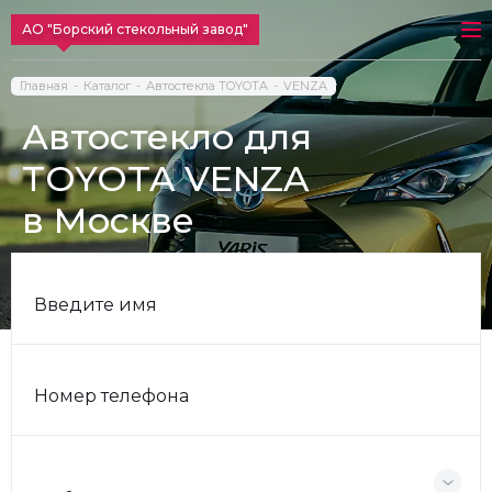
АО "Борский стекольный завод"
Главная
Каталог
Автостекла TOYOTA
VENZA
Автостекло для
TOYOTA VENZA
в Москве
Введите имя
Номер телефона