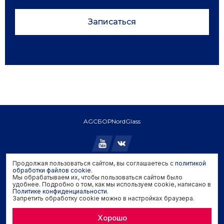
Записаться
AGC
БОР
NordGlass
Продолжая пользоваться сайтом, вы соглашаетесь с
политикой
Copyright © 2026 AGC. All rights reserved.
обработки файлов cookie
.
Мы обрабатываем их, чтобы пользоваться сайтом было
Политика конфиденциальности
удобнее. Подробно о том, как мы используем cookie, написано в
Политика обработки файлов cookie
Политике конфиденциальности
.
Запретить обработку cookie можно в настройках браузера.
Задать вопрос производителю
Хорошо
Developed by
Genisoft