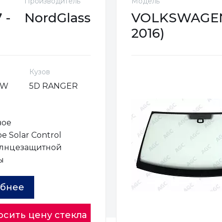
Производитель
Модель
 -
NordGlass
VOLKSWAGEN 
2016)
Кузов
VW
5D RANGER
вое
е Solar Control
олнцезащитной
ы
бнее
осить цену стекла