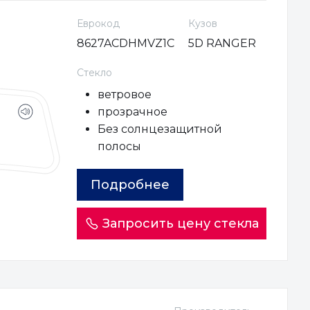
Еврокод
Кузов
8627ACDHMVZ1C
5D RANGER
Стекло
ветровое
прозрачное
Без солнцезащитной
полосы
Подробнее
Запросить цену стекла