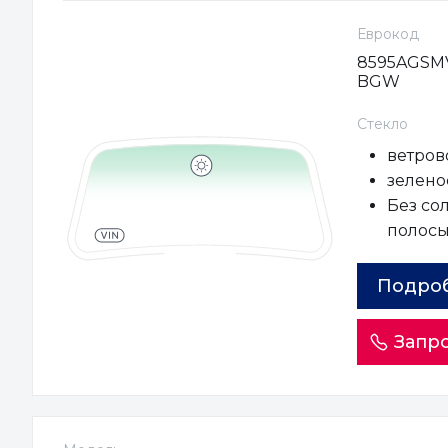
Еврокод
8595AGSM
BGW
Стекло
ветров
зеленое
Без со
полос
Подро
Запро