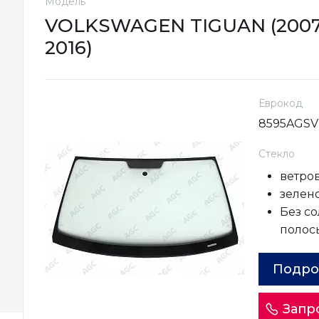
Модель
VOLKSWAGEN TIGUAN (2007
2016)
Еврокод
8595AGS
Стекло
ветро
зелено
Без с
полос
Подро
Запр