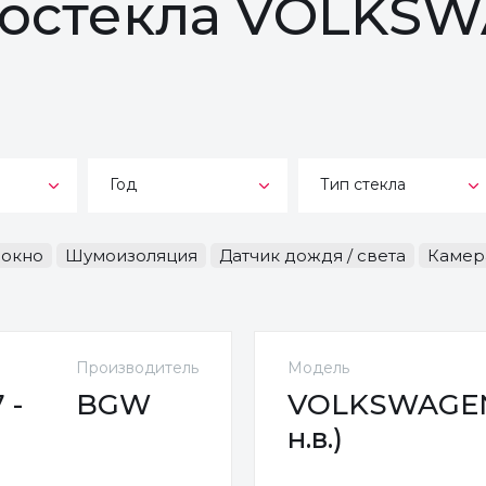
втостекла VOLKS
Год
Тип стекла
-окно
Шумоизоляция
Датчик дождя / света
Камер
Производитель
Модель
 -
BGW
VOLKSWAGEN 
н.в.)