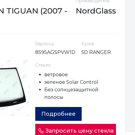
Производитель
TIGUAN (2007 -
NordGlass
Еврокод
Кузов
8595AGSPVW1D
5D RANGER
Стекло
ветровое
зеленое Solar Control
Без солнцезащитной
полосы
Подробнее
Запросить цену стекла