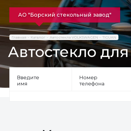
АО "Борский стекольный завод"
Главная
Каталог
Автостекла VOLKSWAGEN
TIGUAN
Автостекло дл
Введите
Номер
имя
телефона