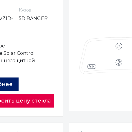
Кузов
VZ1D-
5D RANGER
ое
 Solar Control
лнцезащитной
ы
бнее
сить цену стекла