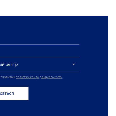
ый центр
 условиями
политики конфиденциальности
саться