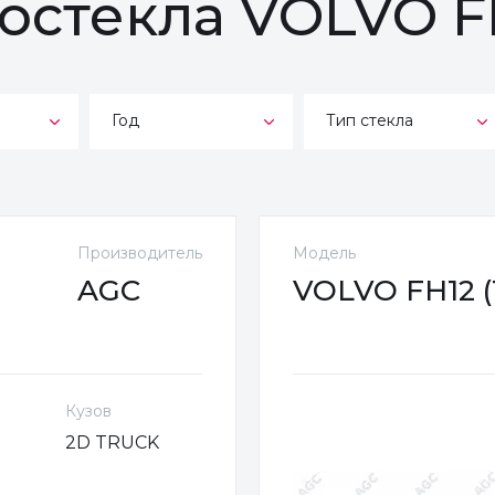
тостекла VOLVO F
Год
Тип стекла
Производитель
Модель
AGC
VOLVO FH12 (1
Кузов
2D TRUCK