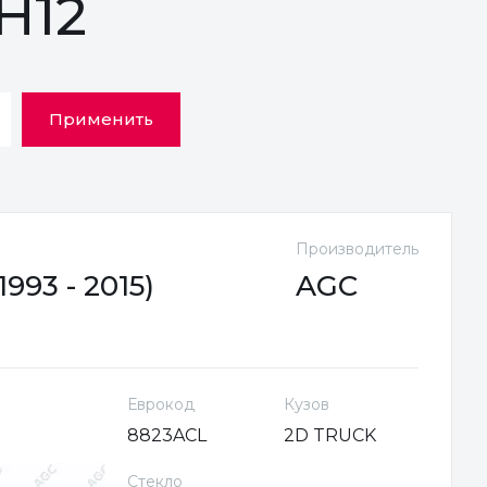
H12
Применить
Производитель
993 - 2015)
AGC
Еврокод
Кузов
8823ACL
2D TRUCK
Стекло