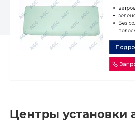
ветро
зелен
Без с
полос
Подро
Запр
Центры установки а