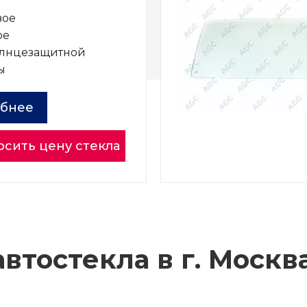
вое
ое
олнцезащитной
ы
бнее
осить цену стекла
втостекла в г.
Москв