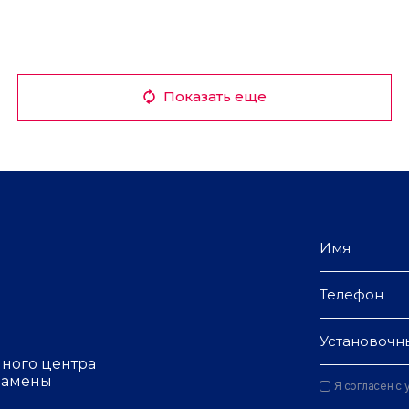
Показать еще
Установочн
чного центра
 замены
Я согласен с