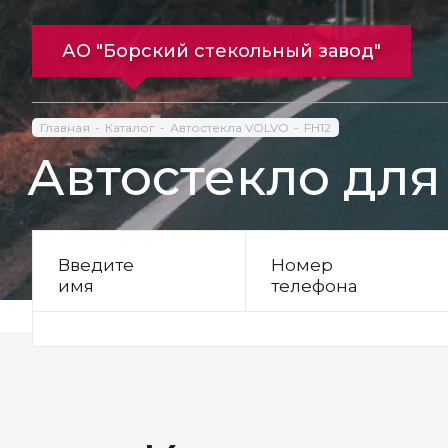
АО "Борский стекольный завод"
Главная
Каталог
Автостекла VOLVO
FH12
Автостекло для
Введите
Номер
имя
телефона