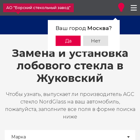
АО "Борский стекольный завод"
Ваш город
Москва
?
Да
Нет
Замена и установка
лобового стекла в
Жуковский
Чтобы узнать, выпускает ли производитель AGC
стекло NordGlass на ваш автомобиль,
пожалуйста, заполните все поля в форме поиска
ниже
Марка