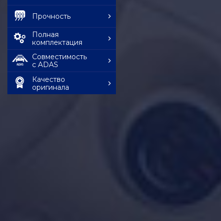
Прочность
Полная
комплектация
Совместимость
с ADAS
Качество
оригинала