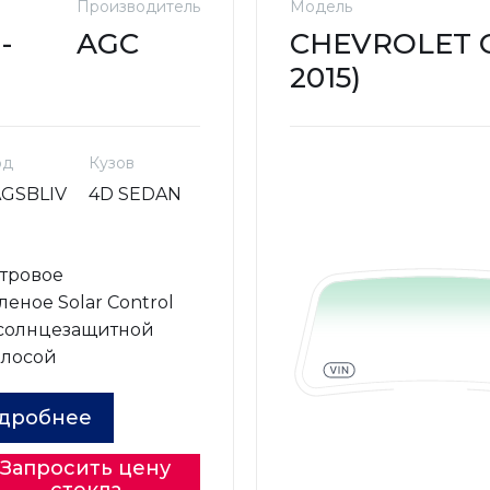
Производитель
Модель
-
AGC
CHEVROLET C
2015)
од
Кузов
AGSBLIV
4D SEDAN
о
тровое
леное Solar Control
 солнцезащитной
олосой
дробнее
Запросить цену