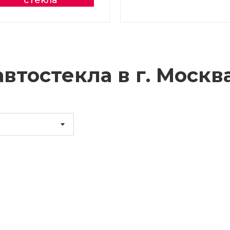
стекла
втостекла в г.
Москв