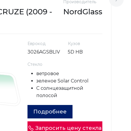
Производитель
М
RUZE (2009 -
NordGlass
C
2
Еврокод
Кузов
3026AGSBLIV
5D HB
Стекло
ветровое
зеленое Solar Control
С солнцезащитной
полосой
Подробнее
Запросить цену стекла