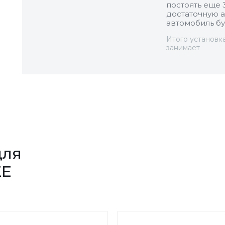
постоять еще 
достаточную а
автомобиль бу
Итого установк
занимает
для
ZE