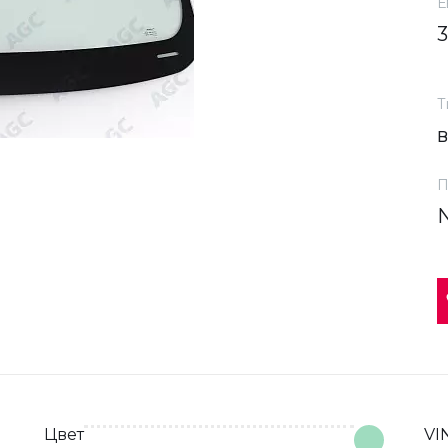
Е
Т
П
Цвет
VI