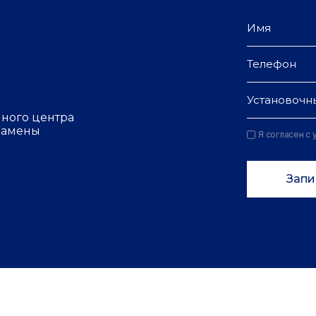
Установочн
чного центра
 замены
Я согласен с
Запи