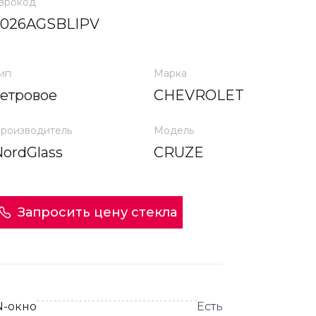
врокод
3026AGSBLIPV
ип
Марка
ветровое
CHEVROLET
роизводитель
Модель
NordGlass
CRUZE
Запросить цену стекла
N-окно
Есть