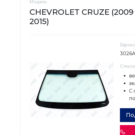
Модель
CHEVROLET CRUZE (2009 
2015)
Еврок
3026
Стекл
ве
зе
С
п
По