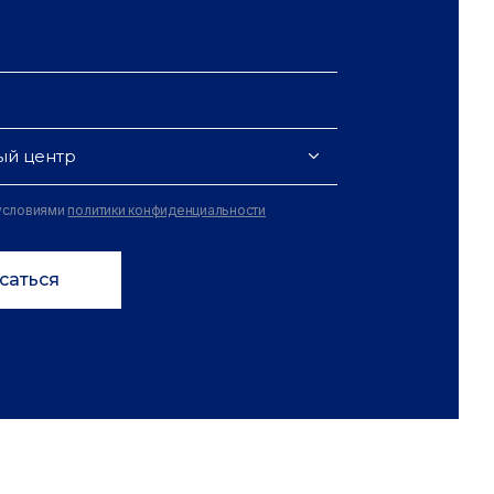
ый центр
 условиями
политики конфиденциальности
саться