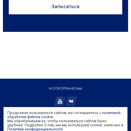
Записаться
AGC
БОР
NordGlass
Продолжая пользоваться сайтом, вы соглашаетесь с
политикой
Copyright © 2026 AGC. All rights reserved.
обработки файлов cookie
.
Мы обрабатываем их, чтобы пользоваться сайтом было
Политика конфиденциальности
удобнее. Подробно о том, как мы используем cookie, написано в
Политика обработки файлов cookie
Политике конфиденциальности
.