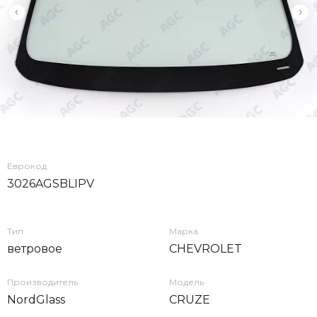
Еврокод
3026AGSBLIPV
Тип
Марка
ветровое
CHEVROLET
Производитель
Модель
NordGlass
CRUZE