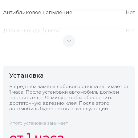
Антибликовое напыление
Нет
Датчик дождя / света
Нет
Теплоотражающее
Нет
Антенна
Нет
Установка
Теплопоглощающее
Нет
В среднем замена лобового стекла занимает от
1 часа. После установки автомобиль должен
постоять еще 30 минут, чтобы обеспечить
достаточную адгезию клея. После этого
Обогрев
Нет
автомобиль будет готов к эксплуатации.
Камера
Нет
Итого установка занимает
от 1 часа