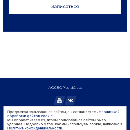
Записаться
AGC
БОР
NordGlass
Продолжая пользоваться сайтом, вы соглашаетесь с
политикой
Copyright © 2026 AGC. All rights reserved.
обработки файлов cookie
.
Мы обрабатываем их, чтобы пользоваться сайтом было
Политика конфиденциальности
удобнее. Подробно о том, как мы используем cookie, написано в
Политика обработки файлов cookie
Политике конфиденциальности
.