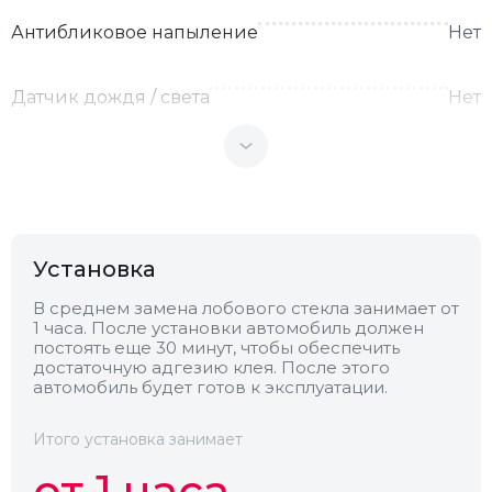
Антибликовое напыление
Нет
Датчик дождя / света
Нет
Теплоотражающее
Нет
Антенна
Нет
Установка
Теплопоглощающее
Нет
В среднем замена лобового стекла занимает от
1 часа. После установки автомобиль должен
постоять еще 30 минут, чтобы обеспечить
Обогрев
Есть
достаточную адгезию клея. После этого
автомобиль будет готов к эксплуатации.
Камера
Нет
Итого установка занимает
от 1 часа