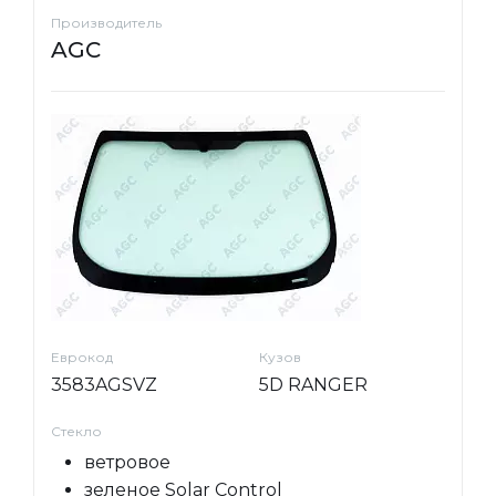
Производитель
AGC
Еврокод
Кузов
3583AGSVZ
5D RANGER
Стекло
ветровое
зеленое Solar Control