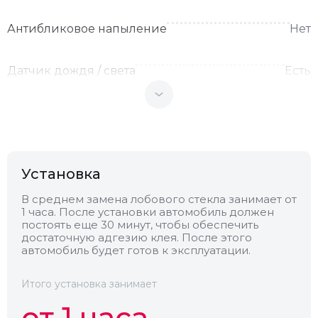
Антибликовое напыление
Нет
Датчик дождя / света
Есть
Теплоотражающее
Нет
Антенна
Нет
Установка
Теплопоглощающее
Нет
В среднем замена лобового стекла занимает от
1 часа. После установки автомобиль должен
постоять еще 30 минут, чтобы обеспечить
достаточную адгезию клея. После этого
Обогрев
Нет
автомобиль будет готов к эксплуатации.
Камера
Нет
Итого установка занимает
от 1 часа