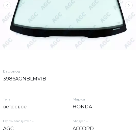
Еврокод
3986AGNBLMV1B
Тип
Марка
ветровое
HONDA
Производитель
Модель
AGC
ACCORD