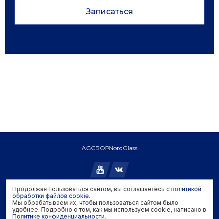
Записаться
AGC
БОР
NordGlass
Продолжая пользоваться сайтом, вы соглашаетесь с
политикой
Copyright © 2026 AGC. All rights reserved.
обработки файлов cookie
.
Мы обрабатываем их, чтобы пользоваться сайтом было
Политика конфиденциальности
удобнее. Подробно о том, как мы используем cookie, написано в
Политика обработки файлов cookie
Политике конфиденциальности
.