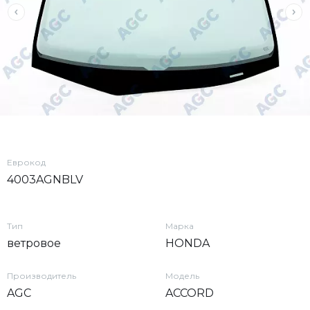
Еврокод
4003AGNBLV
Тип
Марка
ветровое
HONDA
Производитель
Модель
AGC
ACCORD