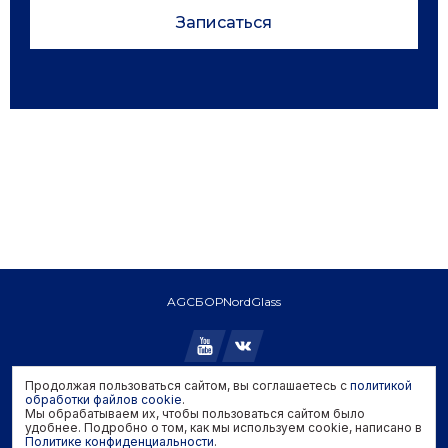
Записаться
AGC
БОР
NordGlass
Продолжая пользоваться сайтом, вы соглашаетесь с
политикой
Copyright © 2026 AGC. All rights reserved.
обработки файлов cookie
.
Мы обрабатываем их, чтобы пользоваться сайтом было
Политика конфиденциальности
удобнее. Подробно о том, как мы используем cookie, написано в
Политика обработки файлов cookie
Политике конфиденциальности
.