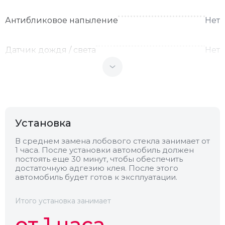
Антибликовое напыление
Нет
Датчик дождя / света
Нет
Теплоотражающее
Нет
Антенна
Нет
Установка
Теплопоглощающее
Нет
В среднем замена лобового стекла занимает от
1 часа. После установки автомобиль должен
постоять еще 30 минут, чтобы обеспечить
достаточную адгезию клея. После этого
Обогрев
Нет
автомобиль будет готов к эксплуатации.
Камера
Нет
Итого установка занимает
от 1 часа