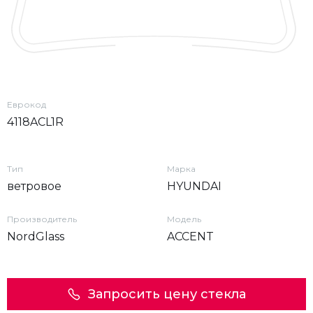
Еврокод
4118ACL1R
Тип
Марка
ветровое
HYUNDAI
Производитель
Модель
NordGlass
ACCENT
Запросить цену стекла