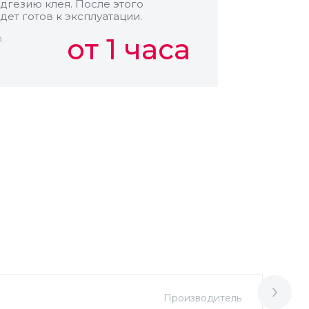
дгезию клея. После этого
дет готов к эксплуатации.
а
от 1 часа
Производитель
М