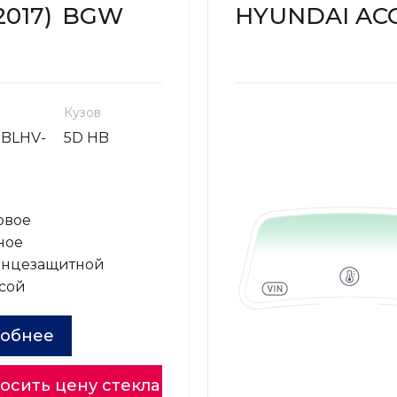
2017)
BGW
HYUNDAI ACCE
Кузов
BLHV-
5D HB
овое
ное
лнцезащитной
сой
обнее
осить цену стекла