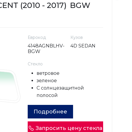
NT (2010 - 2017)
BGW
H
Еврокод
Кузов
4148AGNBLHV-
4D SEDAN
BGW
Стекло
ветровое
зеленое
С солнцезащитной
полосой
Подробнее
Запросить цену стекла