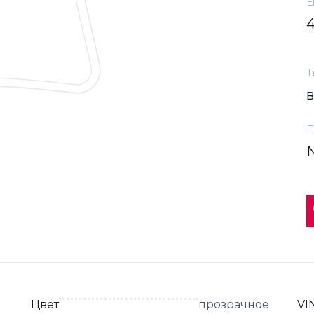
Е
Т
П
Цвет
прозрачное
VI