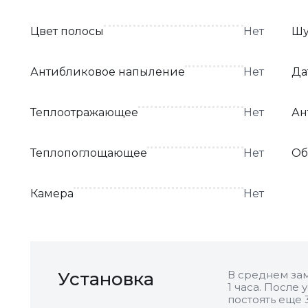
Цвет полосы
Нет
Шу
Антибликовое напыление
Нет
Да
Теплоотражающее
Нет
Ан
Теплопоглощающее
Нет
Об
Камера
Нет
Установка
В среднем зам
1 часа. После
постоять еще 