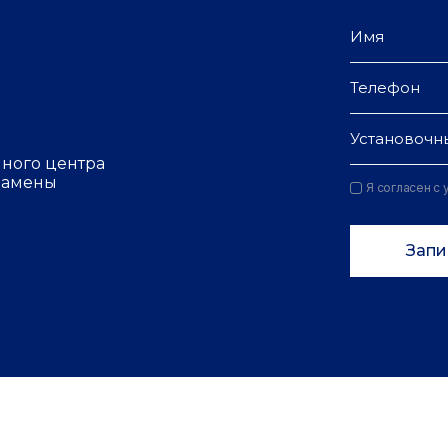
Установочн
чного центра
 замены
Я согласен с
Запи