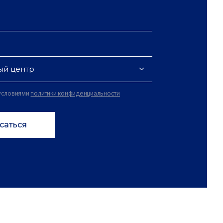
ый центр
 условиями
политики конфиденциальности
саться