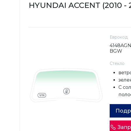
HYUNDAI ACCENT (2010 - 
Еврокод
4148AGN
BGW
Стекло
ветр
зеле
С со
поло
Подр
Запр