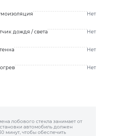
моизоляция
Нет
тчик дождя / света
Нет
тенна
Нет
огрев
Нет
ена лобового стекла занимает от
 установки автомобиль должен
30 минут, чтобы обеспечить