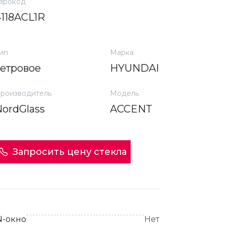
врокод
4118ACL1R
ип
Марка
ветровое
HYUNDAI
роизводитель
Модель
NordGlass
ACCENT
Запросить цену стекла
N-окно
Нет