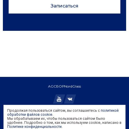
Записаться
AGC
БОР
NordGlass
Продолжая пользоваться сайтом, вы соглашаетесь с
политикой
Copyright © 2026 AGC. All rights reserved.
обработки файлов cookie
.
Мы обрабатываем их, чтобы пользоваться сайтом было
Политика конфиденциальности
удобнее. Подробно о том, как мы используем cookie, написано в
Политика обработки файлов cookie
Политике конфиденциальности
.