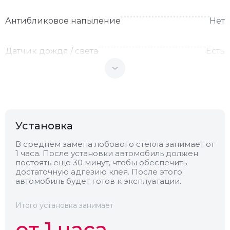
Антибликовое напыление
Нет
Датчик дождя / света
Есть
Теплоотражающее
Нет
Антенна
Нет
Установка
Теплопоглощающее
Нет
В среднем замена лобового стекла занимает от
1 часа. После установки автомобиль должен
постоять еще 30 минут, чтобы обеспечить
достаточную адгезию клея. После этого
Обогрев
Нет
автомобиль будет готов к эксплуатации.
Камера
Нет
Итого установка занимает
от 1 часа