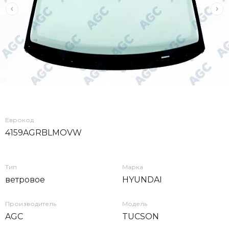
Еврокод
4159AGRBLMOVW
Тип
Марка
ветровое
HYUNDAI
Производитель
Модель
AGC
TUCSON