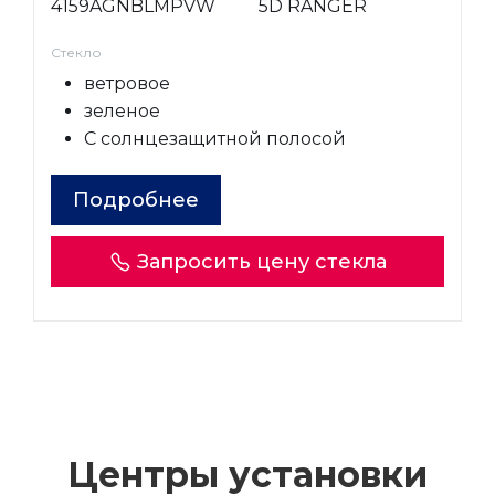
4159AGNBLMPVW
5D RANGER
Стекло
ветровое
зеленое
С солнцезащитной полосой
Подробнее
Запросить цену стекла
Центры установки