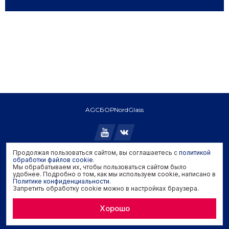
AGC
БОР
NordGlass
Продолжая пользоваться сайтом, вы соглашаетесь с
политикой
Copyright © 2026 AGC. All rights reserved.
обработки файлов cookie
.
Мы обрабатываем их, чтобы пользоваться сайтом было
Политика конфиденциальности
удобнее. Подробно о том, как мы используем cookie, написано в
Политика обработки файлов cookie
Политике конфиденциальности
.
Запретить обработку cookie можно в настройках браузера.
Задать вопрос производителю
Хорошо
Developed by
Genisoft