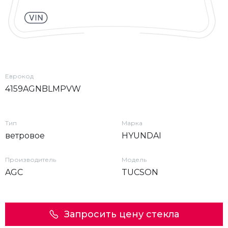
Еврокод
4159AGNBLMPVW
Тип
Марка
ветровое
HYUNDAI
Производитель
Модель
AGC
TUCSON
Запросить цену стекла