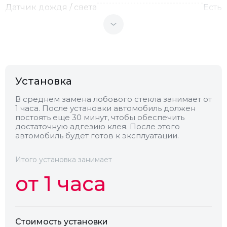
Датчик дождя / света
Есть
Теплоотражающее
Нет
Антенна
Нет
Установка
Теплопоглощающее
Нет
В среднем замена лобового стекла занимает от
1 часа. После установки автомобиль должен
постоять еще 30 минут, чтобы обеспечить
достаточную адгезию клея. После этого
Обогрев
Нет
автомобиль будет готов к эксплуатации.
Камера
Нет
Итого установка занимает
от 1 часа
Стоимость установки