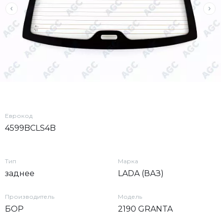
Еврокод
4599BCLS4B
Тип
Марка
заднее
LADA (ВАЗ)
Производитель
Модель
БОР
2190 GRANTA