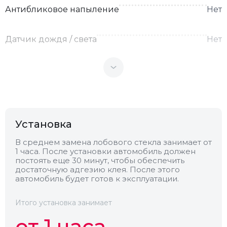
Антибликовое напыление
Нет
Датчик дождя / света
Нет
Теплоотражающее
Нет
Антенна
Нет
Установка
Теплопоглощающее
Нет
В среднем замена лобового стекла занимает от
1 часа. После установки автомобиль должен
Обогрев
Есть
постоять еще 30 минут, чтобы обеспечить
достаточную адгезию клея. После этого
автомобиль будет готов к эксплуатации.
Камера
Нет
Итого установка занимает
от 1 часа