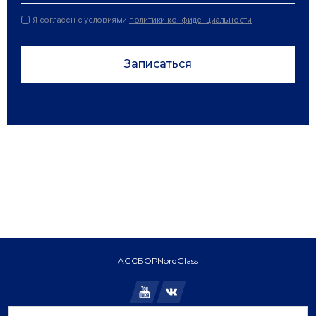
Я согласен с условиями
политики конфиденциальности
Записаться
AGC
БОР
NordGlass