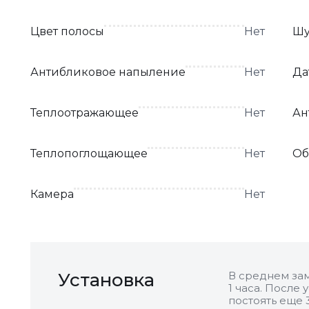
Цвет полосы
Нет
Шу
Антибликовое напыление
Нет
Да
Теплоотражающее
Нет
Ан
Теплопоглощающее
Нет
Об
Камера
Нет
Установка
В среднем зам
1 часа. После
постоять еще 