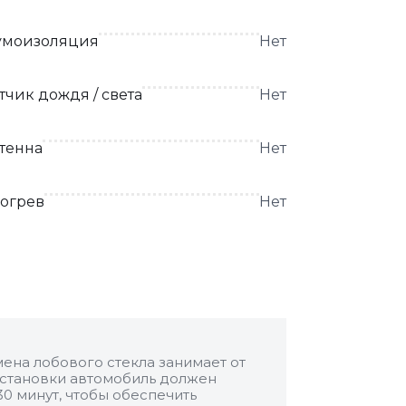
моизоляция
Нет
тчик дождя / света
Нет
тенна
Нет
огрев
Нет
ена лобового стекла занимает от
 установки автомобиль должен
30 минут, чтобы обеспечить