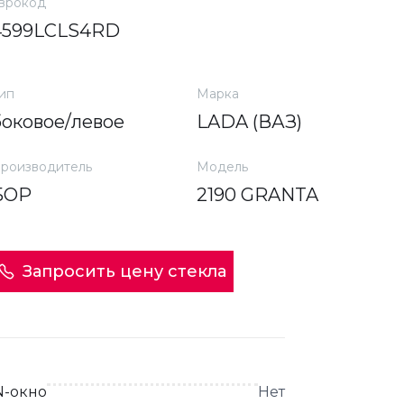
врокод
4599LCLS4RD
ип
Марка
боковое/левое
LADA (ВАЗ)
роизводитель
Модель
БОР
2190 GRANTA
Запросить цену стекла
N-окно
Нет