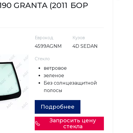
190 GRANTA (2011
БОР
L
-
Еврокод
Кузов
4599AGNM
4D SEDAN
Стекло
ветровое
зеленое
Без солнцезащитной
полосы
Подробнее
Запросить цену
стекла