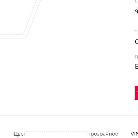
Е
Т
П
Цвет
прозрачное
VI