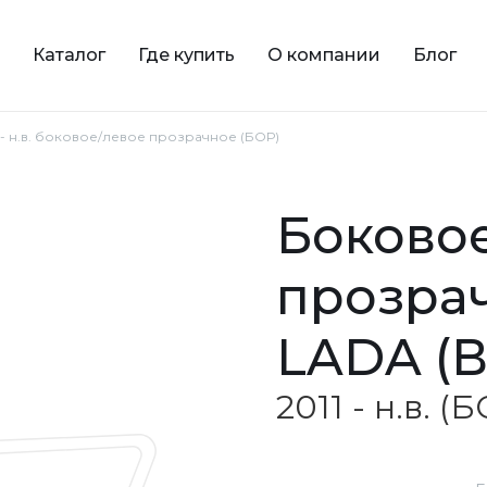
Каталог
Где купить
О компании
Блог
1 - н.в. боковое/левое прозрачное (БОР)
боковое/левое
прозрач
LADA (В
2011 - н.в. (