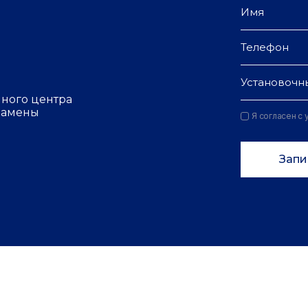
Установочн
чного центра
 замены
Я согласен с
Запи