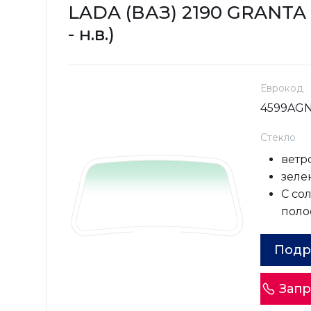
LADA (ВАЗ) 2190 GRANTA 
- н.в.)
Еврокод
4599AG
Стекло
ветр
зеле
С со
поло
Подр
Запр