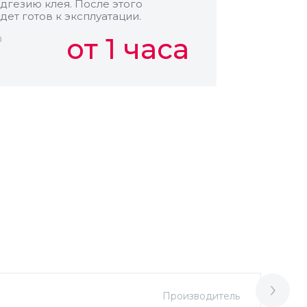
дгезию клея. После этого
дет готов к эксплуатации.
а
от 1 часа
Производитель
М