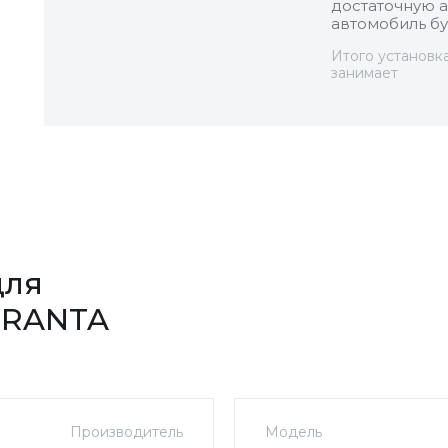
достаточную а
автомобиль бу
Итого установк
занимает
для
 GRANTA
Производитель
Модель