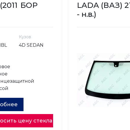
(2011
БОР
LADA (ВАЗ) 2
- н.в.)
Кузов
NBL
4D SEDAN
овое
ное
лнцезащитной
сой
обнее
осить цену стекла