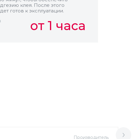
дгезию клея. После этого
дет готов к эксплуатации.
а
от 1 часа
Производитель
М