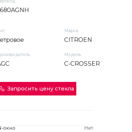
врокод
5680AGNH
ип
Марка
ветровое
CITROEN
роизводитель
Модель
AGC
C-CROSSER
Запросить цену стекла
N-окно
Нет