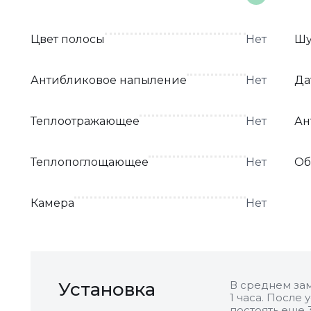
Цвет полосы
Нет
Шу
Антибликовое напыление
Нет
Да
Теплоотражающее
Нет
Ан
Теплопоглощающее
Нет
Об
Камера
Нет
Установка
В среднем зам
1 часа. После
постоять еще 