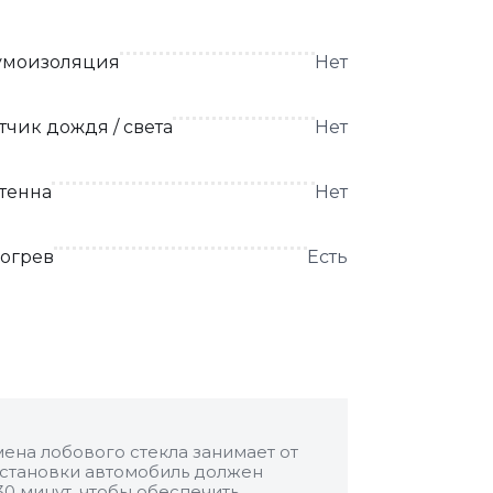
моизоляция
Нет
тчик дождя / света
Нет
тенна
Нет
огрев
Есть
ена лобового стекла занимает от
 установки автомобиль должен
30 минут, чтобы обеспечить