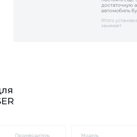
достаточную а
автомобиль бу
Итого установк
занимает
для
SER
Производитель
Модель