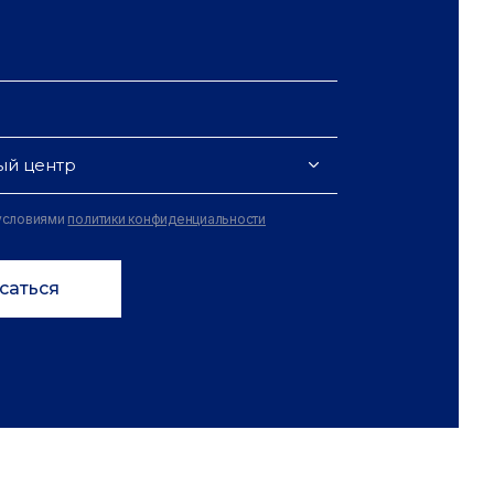
ый центр
 условиями
политики конфиденциальности
саться