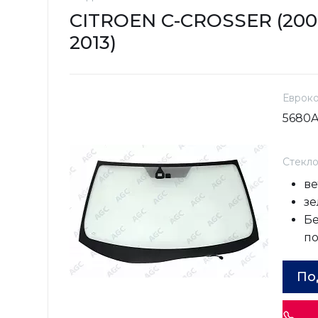
CITROEN C-CROSSER (200
2013)
Еврок
5680
Стекл
ве
зе
Бе
п
По