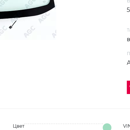
Е
Т
П
Цвет
VI