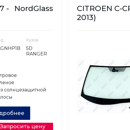
7 -
NordGlass
CITROEN C-CR
2013)
од
Кузов
AGNHP1B
5D
RANGER
о
тровое
леное
з солнцезащитной
олосы
дробнее
Запросить цену