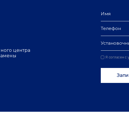
Установочн
чного центра
 замены
Я согласен с
Запи