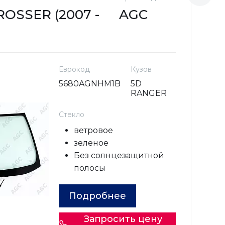
OSSER (2007 -
AGC
C
2
Еврокод
Кузов
5680AGNHM1B
5D
RANGER
Стекло
ветровое
зеленое
Без солнцезащитной
полосы
Подробнее
Запросить цену