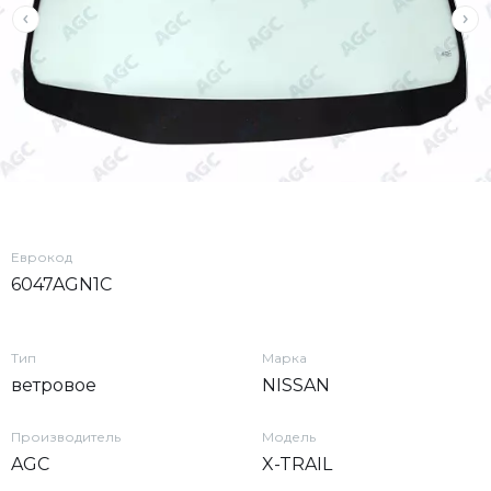
Еврокод
6047AGN1C
Тип
Марка
ветровое
NISSAN
Производитель
Модель
AGC
X-TRAIL