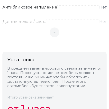
Антибликовое напыление
Нет
Датчик дождя / света
Нет
Теплоотражающее
Нет
Антенна
Нет
Установка
Теплопоглощающее
Нет
В среднем замена лобового стекла занимает от
1 часа. После установки автомобиль должен
постоять еще 30 минут, чтобы обеспечить
Обогрев
Нет
достаточную адгезию клея. После этого
автомобиль будет готов к эксплуатации.
Камера
Нет
Итого установка занимает
от 1 часа