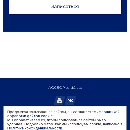
Записаться
AGC
БОР
NordGlass
Продолжая пользоваться сайтом, вы соглашаетесь с
политикой
Copyright © 2026 AGC. All rights reserved.
обработки файлов cookie
.
Мы обрабатываем их, чтобы пользоваться сайтом было
Политика конфиденциальности
удобнее. Подробно о том, как мы используем cookie, написано в
Политика обработки файлов cookie
Политике конфиденциальности
.