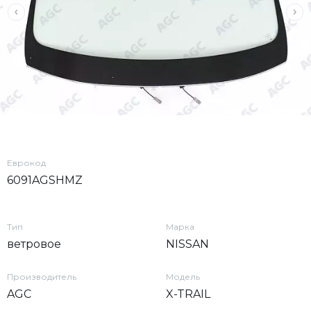
Еврокод
6091AGSHMZ
Тип
Марка
ветровое
NISSAN
Производитель
Модель
AGC
X-TRAIL