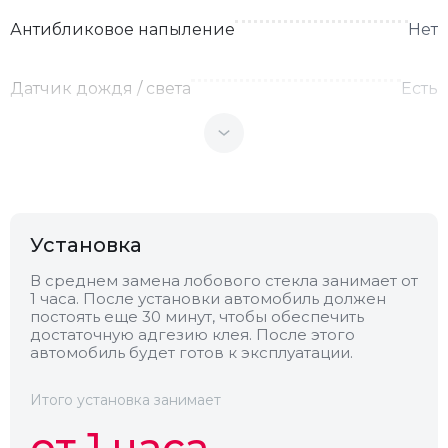
Антибликовое напыление
Нет
Датчик дождя / света
Есть
Теплоотражающее
Нет
Антенна
Нет
Установка
Теплопоглощающее
Нет
В среднем замена лобового стекла занимает от
1 часа. После установки автомобиль должен
постоять еще 30 минут, чтобы обеспечить
Обогрев
Есть
достаточную адгезию клея. После этого
автомобиль будет готов к эксплуатации.
Камера
Нет
Итого установка занимает
от 1 часа