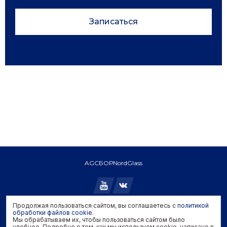
Записаться
AGC
БОР
NordGlass
Продолжая пользоваться сайтом, вы соглашаетесь с
политикой
Copyright © 2026 AGC. All rights reserved.
обработки файлов cookie
.
Мы обрабатываем их, чтобы пользоваться сайтом было
Политика конфиденциальности
удобнее. Подробно о том, как мы используем cookie, написано в