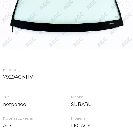
Еврокод
7929AGNHV
Тип
Марка
ветровое
SUBARU
Производитель
Модель
AGC
LEGACY