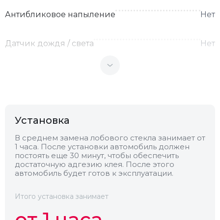
Антибликовое напыление
Нет
Датчик дождя / света
Нет
Теплоотражающее
Нет
Антенна
Нет
Установка
Теплопоглощающее
Нет
В среднем замена лобового стекла занимает от
1 часа. После установки автомобиль должен
постоять еще 30 минут, чтобы обеспечить
Обогрев
Есть
достаточную адгезию клея. После этого
автомобиль будет готов к эксплуатации.
Камера
Нет
Итого установка занимает
от 1 часа