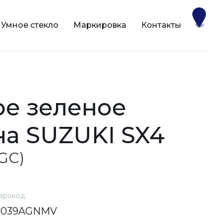
Умное стекло
Маркировка
Контакты
на SUZUKI SX4
AGC)
врокод
8039AGNMV