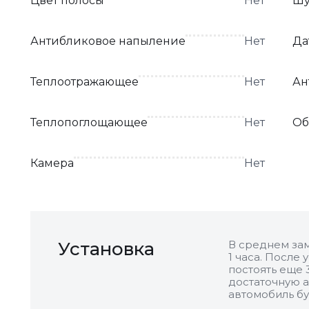
Цвет полосы
Нет
Шу
Антибликовое напыление
Нет
Да
Теплоотражающее
Нет
Ан
Теплопоглощающее
Нет
Об
Камера
Нет
Установка
В среднем зам
1 часа. После
постоять еще 
достаточную а
автомобиль бу