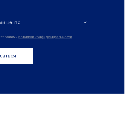
ый центр
 условиями
политики конфиденциальности
саться