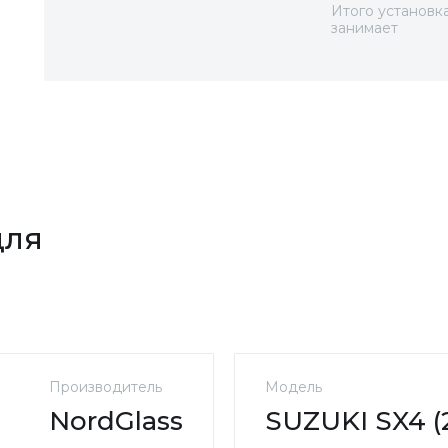
Итого установк
занимает
для
Производитель
Модель
NordGlass
SUZUKI SX4 (20