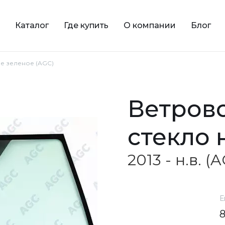
Каталог
Где купить
О компании
Блог
вое зеленое (AGC)
ветровое зеленое
стекло 
2013 - н.в. (
Е