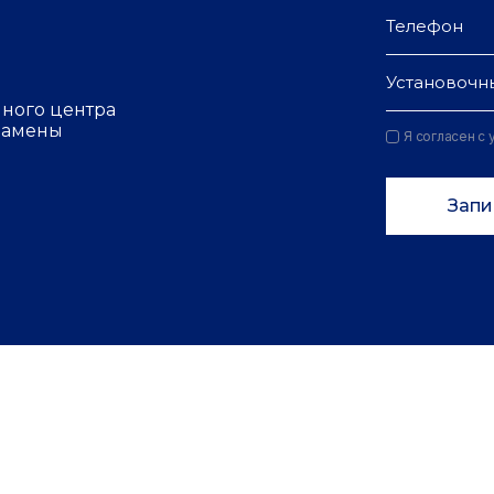
Установочн
чного центра
 замены
Я согласен с
Запи