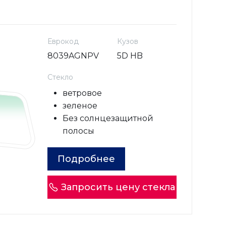
Еврокод
Кузов
8039AGNPV
5D HB
Стекло
ветровое
зеленое
Без солнцезащитной
полосы
Подробнее
Запросить цену стекла