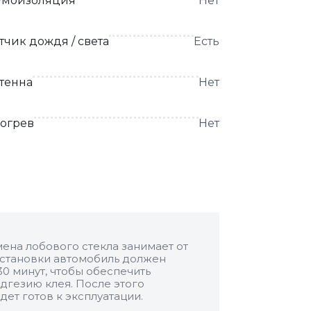
моизоляция
Нет
тчик дождя / света
Есть
тенна
Нет
огрев
Нет
ена лобового стекла занимает от
 установки автомобиль должен
30 минут, чтобы обеспечить
дгезию клея. После этого
дет готов к эксплуатации.