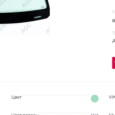
Т
П
Цвет
VI