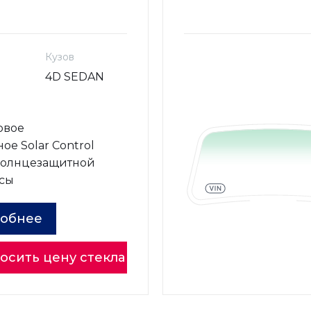
Кузов
4D SEDAN
овое
ое Solar Control
солнцезащитной
сы
обнее
осить цену стекла