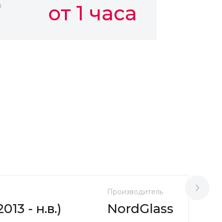
а
от 1 часа
Производитель
М
13 - н.в.)
NordGlass
S