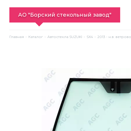
АО "Борский стекольный завод"
Главная
Каталог
Автостекла SUZUKI
SX4
2013 - н.в. ветро