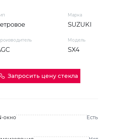
ип
Марка
ветровое
SUZUKI
роизводитель
Модель
AGC
SX4
Запросить цену стекла
N-окно
Есть