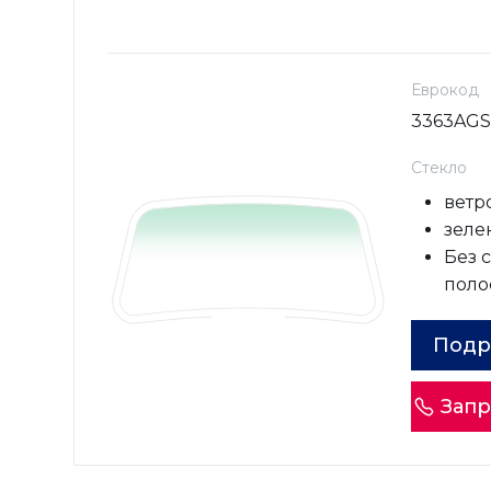
Еврокод
3363AGS
Стекло
ветр
зелен
Без 
поло
Подр
Запр