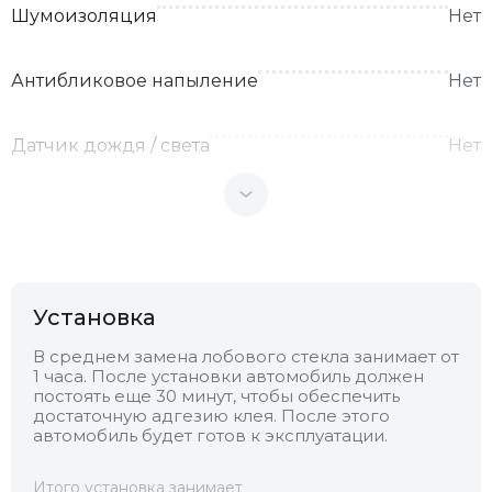
Шумоизоляция
Нет
Антибликовое напыление
Нет
Датчик дождя / света
Нет
Теплоотражающее
Нет
Антенна
Нет
Установка
Теплопоглощающее
Нет
В среднем замена лобового стекла занимает от
1 часа. После установки автомобиль должен
постоять еще 30 минут, чтобы обеспечить
Обогрев
Нет
достаточную адгезию клея. После этого
автомобиль будет готов к эксплуатации.
Камера
Нет
Итого установка занимает