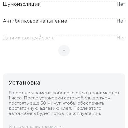
Шумоизоляция
Нет
Антибликовое напыление
Нет
Датчик дождя / света
Нет
Теплоотражающее
Нет
Антенна
Нет
Установка
Теплопоглощающее
Нет
В среднем замена лобового стекла занимает от
1 часа. После установки автомобиль должен
постоять еще 30 минут, чтобы обеспечить
Обогрев
Нет
достаточную адгезию клея. После этого
автомобиль будет готов к эксплуатации.
Камера
Нет
Итого установка занимает