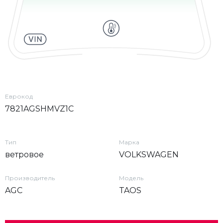
Еврокод
7821AGSHMVZ1C
Тип
Марка
ветровое
VOLKSWAGEN
Производитель
Модель
AGC
TAOS