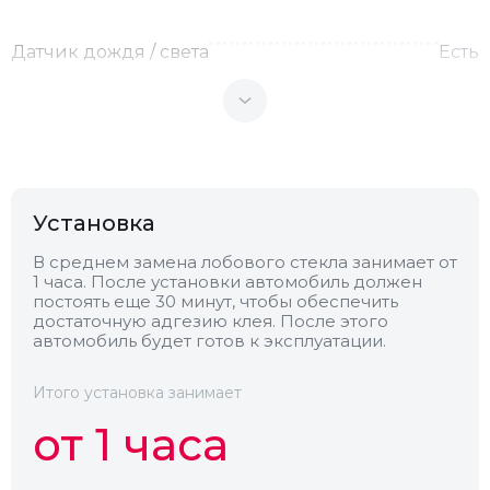
Датчик дождя / света
Есть
Теплоотражающее
Нет
Антенна
Нет
Установка
Теплопоглощающее
Нет
В среднем замена лобового стекла занимает от
1 часа. После установки автомобиль должен
постоять еще 30 минут, чтобы обеспечить
Обогрев
Есть
достаточную адгезию клея. После этого
автомобиль будет готов к эксплуатации.
Камера
Нет
Итого установка занимает
от 1 часа