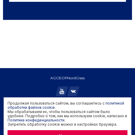
AGC
БОР
NordGlass
Продолжая пользоваться сайтом, вы соглашаетесь с
политикой
Copyright © 2026 AGC. All rights reserved.
обработки файлов cookie
.
Мы обрабатываем их, чтобы пользоваться сайтом было
Политика конфиденциальности
удобнее. Подробно о том, как мы используем cookie, написано в
Политика обработки файлов cookie
Политике конфиденциальности
.
Запретить обработку cookie можно в настройках браузера.
Задать вопрос производителю