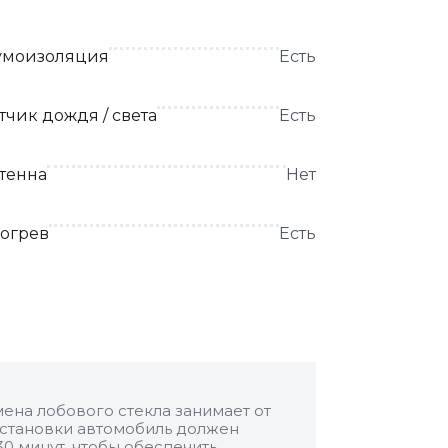
моизоляция
Есть
тчик дождя / света
Есть
тенна
Нет
огрев
Есть
ена лобового стекла занимает от
 установки автомобиль должен
30 минут, чтобы обеспечить