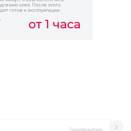
дгезию клея. После этого
дет готов к эксплуатации.
а
от 1 часа
Производитель
М