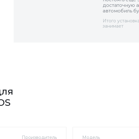
достаточную а
автомобиль бу
Итого установк
занимает
для
OS
Производитель
Модель