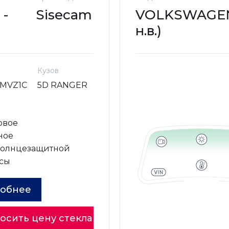
 -
Sisecam
VOLKSWAGEN 
н.в.)
Кузов
MVZ1C
5D RANGER
овое
ное
солнцезащитной
сы
обнее
осить цену стекла