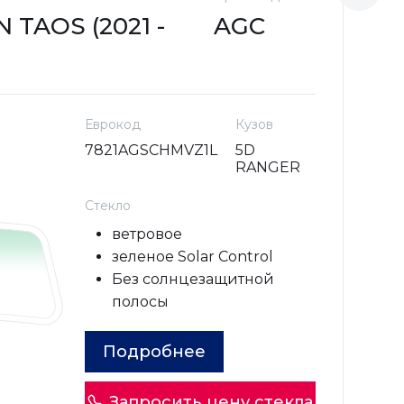
TAOS (2021 -
AGC
V
н
Еврокод
Кузов
7821AGSCHMVZ1L
5D
RANGER
Стекло
ветровое
зеленое Solar Control
Без солнцезащитной
полосы
Подробнее
Запросить цену стекла