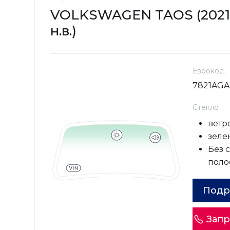
VOLKSWAGEN TAOS (2021
н.в.)
Еврокод
7821AGA
Стекло
ветр
зеле
Без 
поло
Подр
Запр