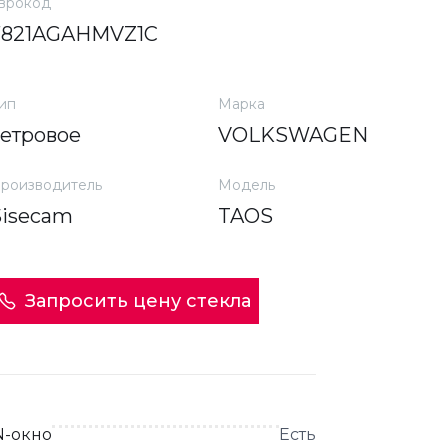
врокод
7821AGAHMVZ1C
ип
Марка
ветровое
VOLKSWAGEN
роизводитель
Модель
Sisecam
TAOS
Запросить цену стекла
N-окно
Есть