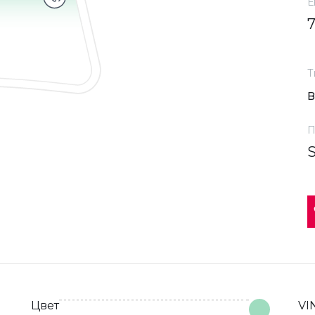
Е
Т
П
Цвет
VI