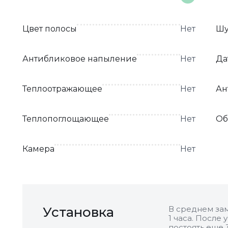
Цвет полосы
Нет
Шу
Антибликовое напыление
Нет
Да
Теплоотражающее
Нет
Ан
Теплопоглощающее
Нет
Об
Камера
Нет
Установка
В среднем зам
1 часа. После
постоять еще 