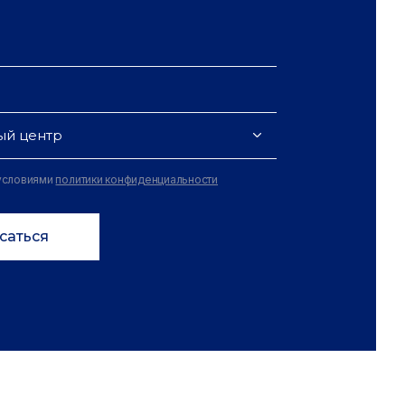
ый центр
 условиями
политики конфиденциальности
саться