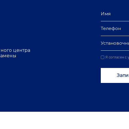
Установочн
чного центра
 замены
Я согласен с
Запи