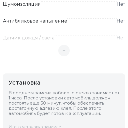
Шумоизоляция
Нет
Антибликовое напыление
Нет
Датчик дождя / света
Нет
Теплоотражающее
Нет
Антенна
Нет
Установка
Теплопоглощающее
Нет
В среднем замена лобового стекла занимает от
1 часа. После установки автомобиль должен
постоять еще 30 минут, чтобы обеспечить
Обогрев
Есть
достаточную адгезию клея. После этого
автомобиль будет готов к эксплуатации.
Камера
Нет
Итого установка занимает