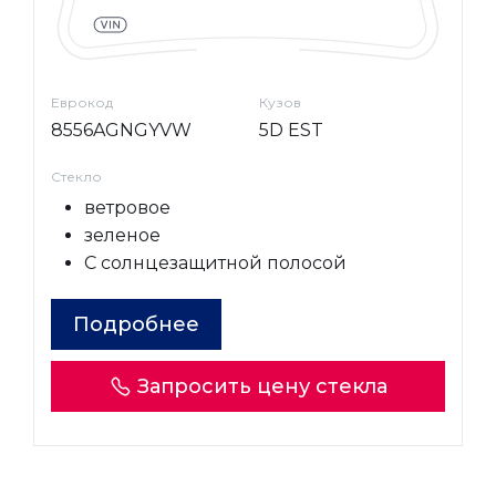
Еврокод
Кузов
8556AGNGYVW
5D EST
Стекло
ветровое
зеленое
С солнцезащитной полосой
Подробнее
Запросить цену стекла