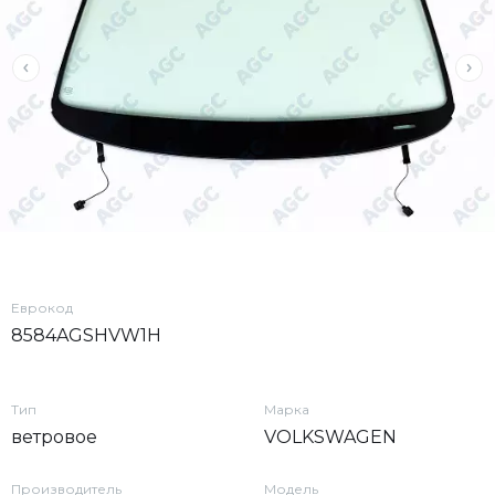
Еврокод
8584AGSHVW1H
Тип
Марка
ветровое
VOLKSWAGEN
Производитель
Модель